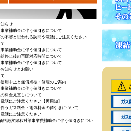
お知らせ
援事業補助金に伴う値引きについて
どの不審と思われる訪問や電話にご注意ください
いて
援事業補助金に伴う値引きについて
供給停止後の再開対応時間について
援事業補助金に伴う値引きについて
のお知らせとお願い
いて
の使用中止と無償点検・修理のご案内
援事業補助金に伴う値引きについて
気の料金見直しについて
な電話にご注意ください【再周知】
に伴うガス料金・電気料金の値引きについて
な電話にご注意ください
価格激変緩和対策事業費補助金に伴う値引きについ