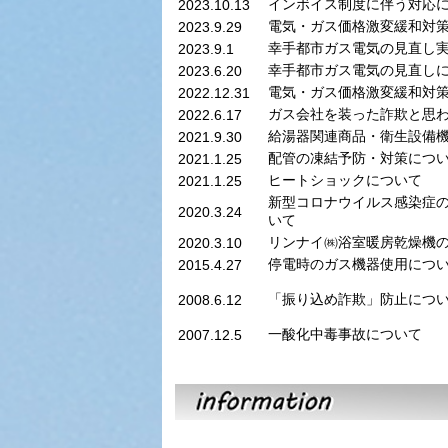
インボイス制度に伴う対応
2023.10.13
電気・ガス価格激変緩和対策事
2023.9.29
幸手都市ガス電気の見直し
2023.9.1
幸手都市ガス電気の見直し
2023.6.20
電気・ガス価格激変緩和対
2022.12.31
ガス会社を装った詐欺と思
2022.6.17
給湯器関連商品・衛生設備
2021.9.30
配管の凍結予防・対策につ
2021.1.25
ヒートショックについて
2021.1.25
新型コロナウイルス感染症
2020.3.24
いて
リンナイ㈱浴室暖房乾燥機
2020.3.10
停電時のガス機器使用につ
2015.4.27
「振り込め詐欺」防止につ
2008.6.12
一酸化中毒事故について
2007.12.5