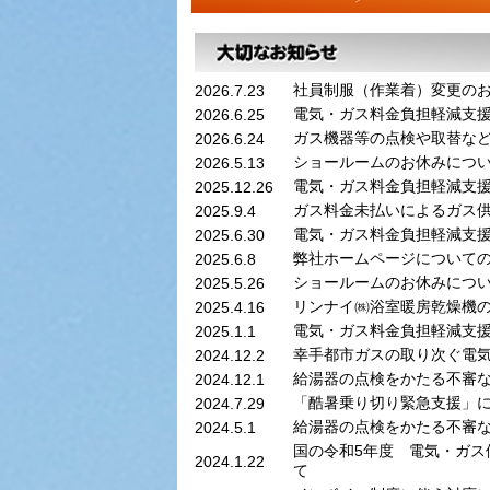
社員制服（作業着）変更の
2026.7.23
電気・ガス料金負担軽減支
2026.6.25
ガス機器等の点検や取替な
2026.6.24
ショールームのお休みにつ
2026.5.13
電気・ガス料金負担軽減支
2025.12.26
ガス料金未払いによるガス
2025.9.4
電気・ガス料金負担軽減支
2025.6.30
弊社ホームページについて
2025.6.8
ショールームのお休みにつ
2025.5.26
リンナイ㈱浴室暖房乾燥機
2025.4.16
電気・ガス料金負担軽減支
2025.1.1
幸手都市ガスの取り次ぐ電
2024.12.2
給湯器の点検をかたる不審
2024.12.1
「酷暑乗り切り緊急支援」
2024.7.29
給湯器の点検をかたる不審
2024.5.1
国の令和5年度 電気・ガス
2024.1.22
て